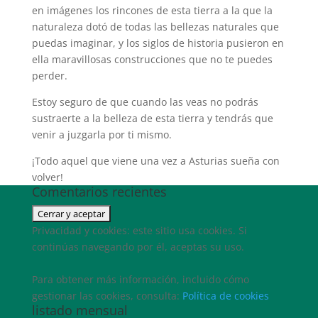
en imágenes los rincones de esta tierra a la que la
naturaleza dotó de todas las bellezas naturales que
puedas imaginar, y los siglos de historia pusieron en
ella maravillosas construcciones que no te puedes
perder.
Estoy seguro de que cuando las veas no podrás
sustraerte a la belleza de esta tierra y tendrás que
venir a juzgarla por ti mismo.
¡Todo aquel que viene una vez a Asturias sueña con
volver!
Comentarios recientes
Privacidad y cookies: este sitio usa cookies. Si
continúas navegando por él, aceptas su uso.
Para obtener más información, incluido cómo
gestionar las cookies, consulta:
Política de cookies
listado mensual