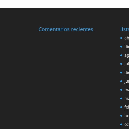
Comentarios recientes
lis
ab
di
ag
ju
di
ju
ma
ma
fe
no
oc