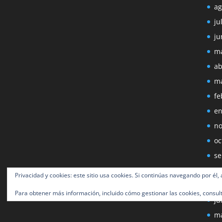
ag
ju
ju
ma
ab
ma
fe
en
no
oc
se
ag
Privacidad y cookies: este sitio usa cookies. Si continúas navegando por él,
ju
Para obtener más información, incluido cómo gestionar las cookies, consul
ju
ma