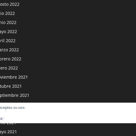
osto 2022
lio 2022
nio 2022
yo 2022
ril 2022
rzo 2022
brero 2022
ero 2022
viembre 2021
tubre 2021
ptiembre 2021
osto 2021
 aceptas su uso.
lio 2021
ta:
Política de cookies
nio 2021
yo 2021