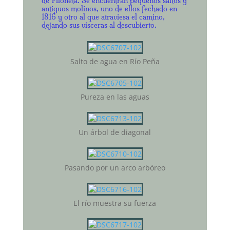
de Piloñeta. Se encuentran pequeños saltos y
antiguos molinos, uno de ellos fechado en
1816 y otro al que atraviesa el camino,
dejando sus vísceras al descubierto.
Salto de agua en Río Peña
Pureza en las aguas
Un árbol de diagonal
Pasando por un arco arbóreo
El río muestra su fuerza