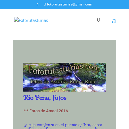
fotorutasturias@gmail.com
Río Peña, fotos
*** Fotos de Ameal 2016 .
La ruta comienza en el puente de Pra, cerca