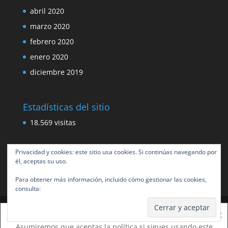
abril 2020
marzo 2020
febrero 2020
enero 2020
diciembre 2019
Estadísticas del sitio
18.569 visitas
Privacidad y cookies: este sitio usa cookies. Si continúas navegando por
él, aceptas su uso.
Para obtener más información, incluido cómo gestionar las cookies,
consulta:
Política de cookies
Esta web usa cookies para mejorar tu experiencia.
X
Diseñado por
Elegant Themes
| Desarrollado por
Asumiremos que aceptas la política si sigues usando este