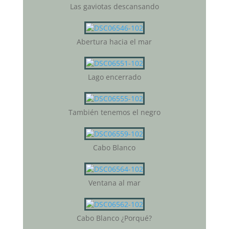
Las gaviotas descansando
Abertura hacia el mar
Lago encerrado
También tenemos el negro
Cabo Blanco
Ventana al mar
Cabo Blanco ¿Porqué?