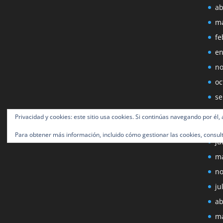
ab
ma
fe
en
no
oc
se
ag
Privacidad y cookies: este sitio usa cookies. Si continúas navegando por él,
ju
Para obtener más información, incluido cómo gestionar las cookies, consul
ju
ma
no
ju
ab
ma