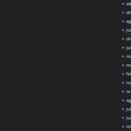
ab
di
ag
ju
di
ju
ma
ma
fe
no
oc
ag
ju
ju
ma