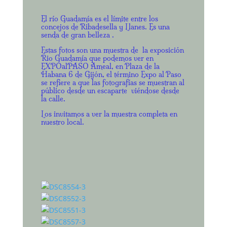
El río Guadamía es el límite entre los
concejos de Ribadesella y Llanes. Es una
senda de gran belleza .
Estas fotos son una muestra de la exposición
Rio Guadamía que podemos ver en
EXPOalPASO Ameal, en Plaza de la
Habana 6 de Gijón, el término Expo al Paso
se refiere a que las fotografías se muestran al
público desde un escaparte viéndose desde
la calle.
Los invitamos a ver la muestra completa en
nuestro local.