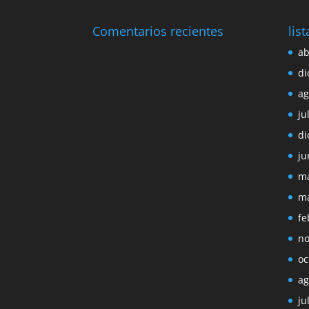
Comentarios recientes
lis
ab
di
ag
ju
di
ju
ma
ma
fe
no
oc
ag
ju