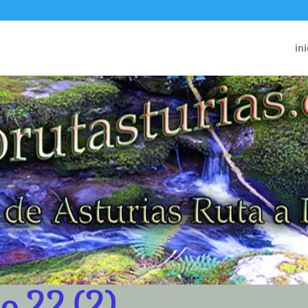
ini
o 22 (2)