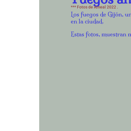
*** Fotos de Ameal 2022 .
Los fuegos de Gijón, u
en la ciudad.
Estas fotos, muestran m