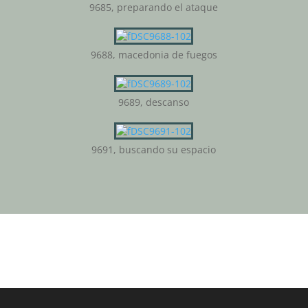
9685, preparando el ataque
9688, macedonia de fuegos
9689, descanso
9691, buscando su espacio