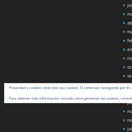
ju
ma
ab
ma
fe
en
no
oc
se
ag
Privacidad y cookies: este sitio usa cookies. Si continúas navegando por él,
ju
Para obtener más información, incluido cómo gestionar las cookies, consul
ju
ma
no
ju