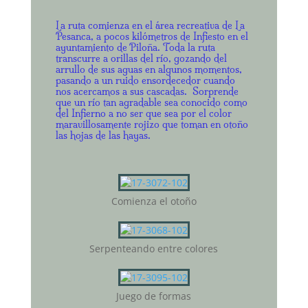
La ruta comienza en el área recreativa de La
Pesanca, a pocos kilómetros de Infiesto en el
ayuntamiento de Piloña.
Toda la ruta
transcurre a orillas del río, gozando del
arrullo de sus aguas en algunos momentos,
pasando a un ruido ensordecedor cuando
nos acercamos a sus cascadas. Sorprende
que un río tan agradable sea conocido como
del Infierno a no ser que sea por el color
maravillosamente rojizo que toman en otoño
las hojas de las hayas.
Comienza el otoño
Serpenteando entre colores
Juego de formas