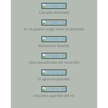
Cascada recostada
El río parece surgir entre la arboleda
Ranúnculo flotante
Una cascada más del recorrido
El agua encajonada
Una zona apacible del río