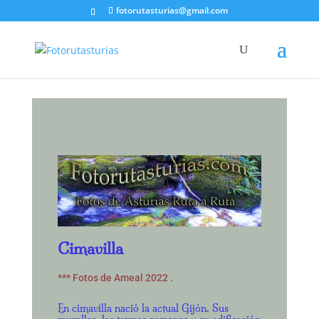
fotorutasturias@gmail.com
Cimavilla
*** Fotos de Ameal 2022 .
En cimavilla nació la actual Gijón. Sus