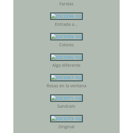
Farolas
Entrada a...
Colores
Algo diferente
Rosas en la ventana
Sandraín
Original