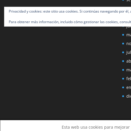
ag
Privacidad y cookies: este sitio usa cookies. Si continúas navegando por él,
ju
Para obtener más información, incluido cómo gestionar las cookies, consul
ju
ma
no
ju
ab
ma
fe
en
di
Diseñado por
Elegant Themes
| Desarrollado
Esta web usa cookies para mejorar t