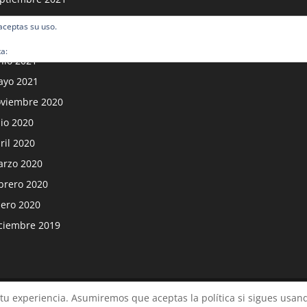
osto 2021
 aceptas su uso.
lio 2021
ta:
Política de cookies
nio 2021
yo 2021
viembre 2020
lio 2020
ril 2020
rzo 2020
brero 2020
ero 2020
ciembre 2019
 por
WordPress
u experiencia. Asumiremos que aceptas la política si sigues usando