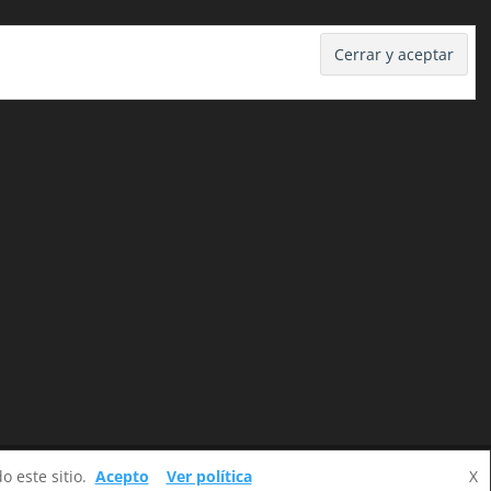
 este sitio.
Acepto
Ver política
X