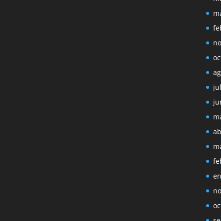
ma
fe
no
oc
ag
ju
ju
ma
ab
ma
fe
en
no
oc
se