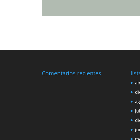
Comentarios recientes
lis
ab
di
ag
ju
di
ju
ma