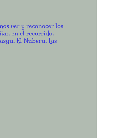
mos ver y reconocer los
ñan en el recorrido.
asgu, El Nuberu, Las