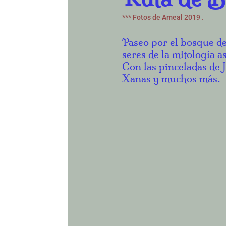
*** Fotos de Ameal 2019 .
Paseo por el bosque de
seres de la mitología a
Con las pinceladas de 
Xanas y muchos más.