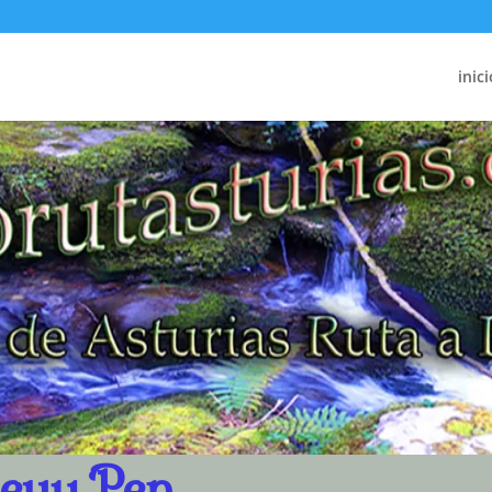
inici
eyu Pen