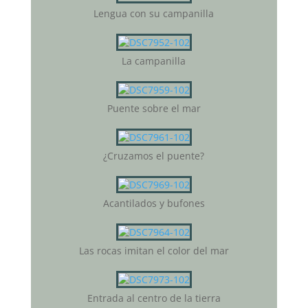
Lengua con su campanilla
La campanilla
Puente sobre el mar
¿Cruzamos el puente?
Acantilados y bufones
Las rocas imitan el color del mar
Entrada al centro de la tierra