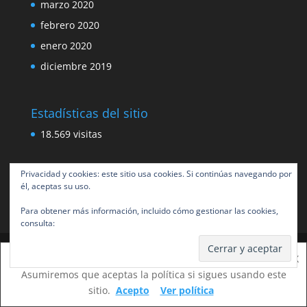
marzo 2020
febrero 2020
enero 2020
diciembre 2019
Estadísticas del sitio
18.569 visitas
Privacidad y cookies: este sitio usa cookies. Si continúas navegando por
él, aceptas su uso.
Para obtener más información, incluido cómo gestionar las cookies,
consulta:
Política de cookies
Esta web usa cookies para mejorar tu experiencia.
X
Diseñado por
Elegant Themes
| Desarrollado por
Asumiremos que aceptas la política si sigues usando este
WordPress
sitio.
Acepto
Ver política