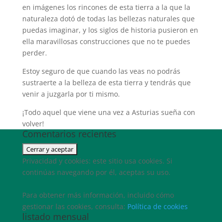
en imágenes los rincones de esta tierra a la que la
naturaleza dotó de todas las bellezas naturales que
puedas imaginar, y los siglos de historia pusieron en
ella maravillosas construcciones que no te puedes
perder.
Estoy seguro de que cuando las veas no podrás
sustraerte a la belleza de esta tierra y tendrás que
venir a juzgarla por ti mismo.
¡Todo aquel que viene una vez a Asturias sueña con
volver!
Comentarios recientes
Privacidad y cookies: este sitio usa cookies. Si
continúas navegando por él, aceptas su uso.
Para obtener más información, incluido cómo
gestionar las cookies, consulta:
Política de cookies
listado mensual